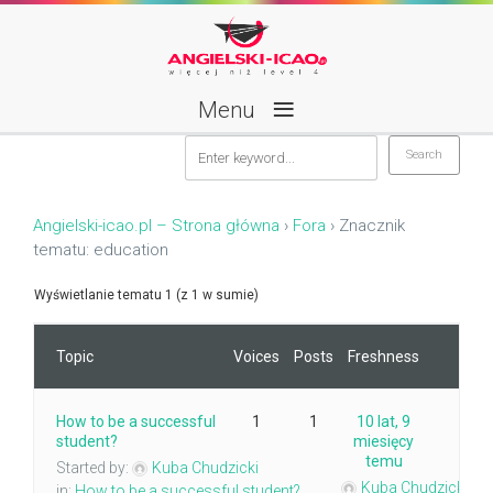
≡
Menu
Angielski-icao.pl – Strona główna
›
Fora
›
Znacznik
tematu: education
Wyświetlanie tematu 1 (z 1 w sumie)
Topic
Voices
Posts
Freshness
How to be a successful
1
1
10 lat, 9
student?
miesięcy
temu
Started by:
Kuba Chudzicki
Kuba Chudzicki
in:
How to be a successful student?