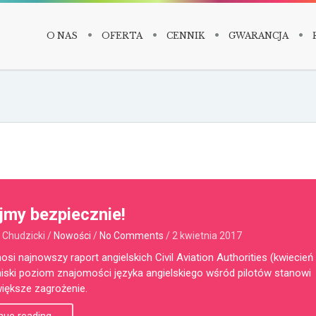
O NAS
OFERTA
CENNIK
GWARANCJA
jmy bezpiecznie!
 Chudzicki
/
Nowości
/
No Comments
/
2 kwietnia 2017
osi najnowszy raport angielskich Civil Aviation Authorities (kwiecień
niski poziom znajomości języka angielskiego wśród pilotów stanowi
iększe zagrożenie.
nue reading
→