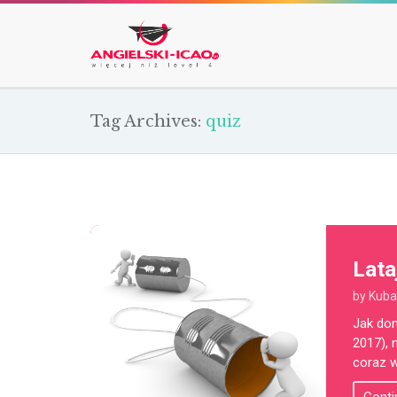
Tag Archives:
quiz
Lata
by Kuba
Jak don
2017), 
coraz w
Conti